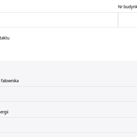
taktu
j falownika
ergii