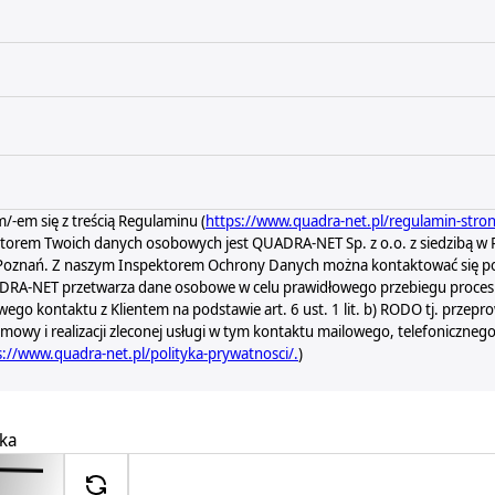
/-em się z treścią Regulaminu (
https://www.quadra-net.pl/regulamin-stro
torem Twoich danych osobowych jest QUADRA-NET Sp. z o.o. z siedzibą w P
 Poznań. Z naszym Inspektorem Ochrony Danych można kontaktować się po
RA-NET przetwarza dane osobowe w celu prawidłowego przebiegu procesu
go kontaktu z Klientem na podstawie art. 6 ust. 1 lit. b) RODO tj. przepr
mowy i realizacji zleconej usługi w tym kontaktu mailowego, telefoniczneg
s://www.quadra-net.pl/polityka-prywatnosci/.
)
zka