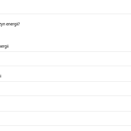
zyn energii?
ergii
i